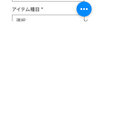
アイテム種目
*
出展サークル名
*
新旧
*
咲ちゃんミサちゃんのポストカード。発
色よく印刷されています！
© 2025 ちかつくっ実行委員会