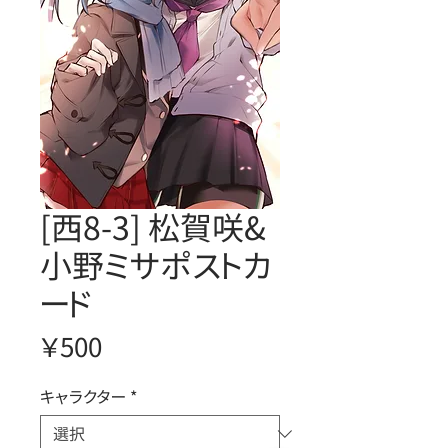
[西8-3] 松賀咲&
小野ミサポストカ
ード
価
￥500
格
キャラクター
*