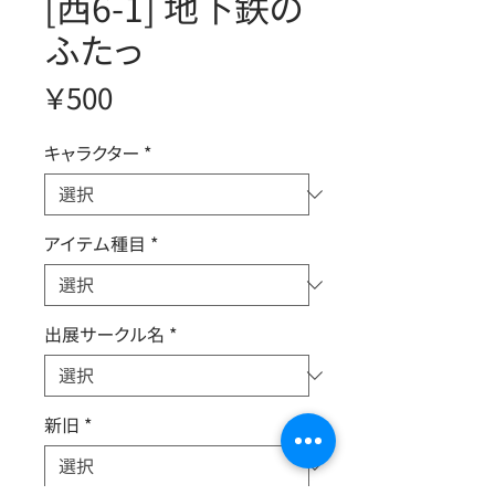
[西6-1] 地下鉄の
ふたっ
価
￥500
格
キャラクター
*
アイテム種目
*
出展サークル名
*
新旧
*