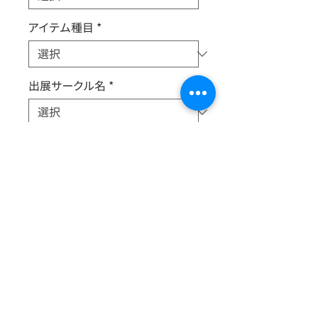
アイテム種目
*
出展サークル名
*
新旧
*
SD萌ちゃん
SDミユさん
サイズ
高さ約6cm
価格備考