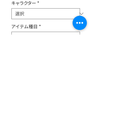
キャラクター
*
アイテム種目
*
出展サークル名
*
新旧
*
書籍情報
B5判・20p