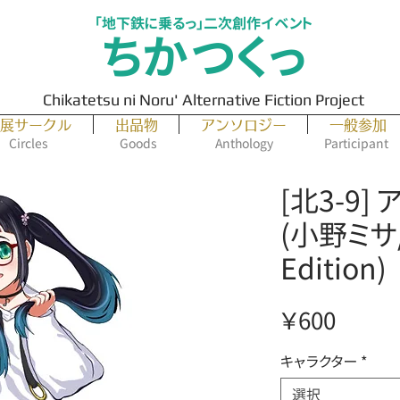
「地下鉄に乗るっ」二次創作イベント
ちかつくっ
Chikatetsu ni Noru' Alternative Fiction Project
展サークル
出品物
アンソロジー
一般参加
Circles
Goods
Anthology
Participant
[北3-9]
(小野ミサ/
Edition)
価
￥600
格
キャラクター
*
選択