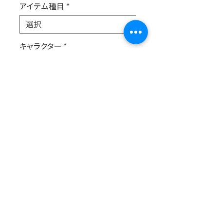
アイテム種目
*
キャラクター
*
新旧
*
B5判/フルカラー/16P
今回は「私のお気に入りのお店(飲食
店)」がテーマです。
一般的なガイドブックとちょっと違う、
(一応)地元民ならではのラインナップ
になっていると思います。
© 2025 ちかつくっ実行委員会