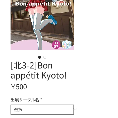
[北3-2]Bon
appétit Kyoto!
価
￥500
格
出展サークル名
*