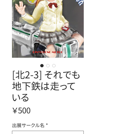
[北2-3] それでも
地下鉄は走って
いる
価
￥500
格
出展サークル名
*