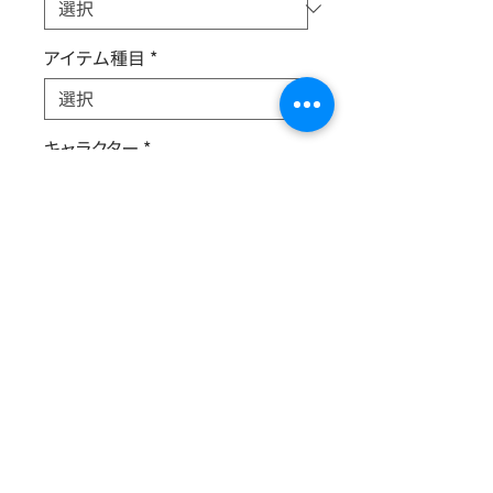
アイテム種目
*
キャラクター
*
新旧
*
太秦萌たち三人娘が洋館・太秦荘の
一室で始めた放課後探偵ミモザに持
ち込まれた依頼は「パンの人」十条タ
ケルに関する疑惑！果たしてミモザは
見事解決できるのか？ダイアリーな世
界で繰り広げられる「それ地下」ちか
つくっ４にて投下！