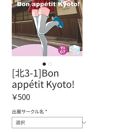
[北3-1]Bon
appétit Kyoto!
価
￥500
格
出展サークル名
*