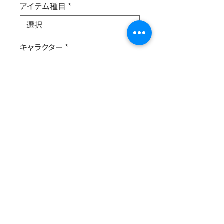
アイテム種目
*
キャラクター
*
新旧
*
B5判/フルカラー/16P
今回は「私のお気に入りのお店(飲食
店)」がテーマです。
一般的なガイドブックとちょっと違う、
(一応)地元民ならではのラインナップ
になっていると思います。
© 2025 ちかつくっ実行委員会