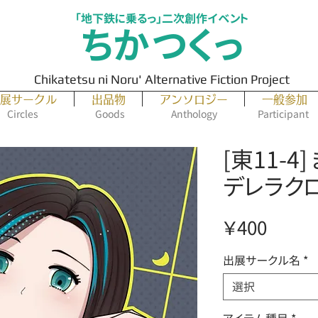
「地下鉄に乗るっ」二次創作イベント
ちかつくっ
Chikatetsu ni Noru' Alternative Fiction Project
展サークル
出品物
アンソロジー
一般参加
Circles
Goods
Anthology
Participant
[東11-4
デレラク
価
￥400
格
出展サークル名
*
選択