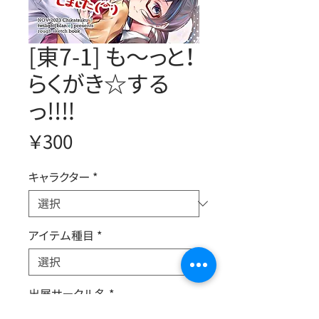
[東7-1] も～っと！
らくがき☆する
っ!!‼︎
価
￥300
格
キャラクター
*
アイテム種目
*
出展サークル名
*