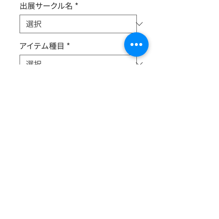
出展サークル名
*
アイテム種目
*
キャラクター
*
新旧
*
Ａ５/フルカラー/14ページ
つかさちゃんが西国三十
三所ををめぐる本の準備号です。