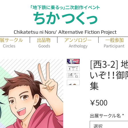
「地下鉄に乗るっ」二次創作イベント
ちかつくっ
Chikatetsu ni Noru' Alternative Fiction Project
展サークル
出品物
アンソロジー
一般参加
Circles
Goods
Anthology
Participant
[西3-2
いぞ！！御陵
集
価
￥500
格
出展サークル名
*
選択