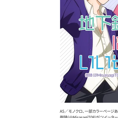
A5／モノクロ、一部カラーページあ
御陵(
@MisasagiT08
)がツイッタ