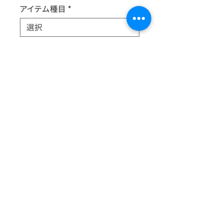
アイテム種目
*
出展サークル名
*
新旧
*
絶望した！と小野陵くんが叫びます。列
挙された中の一つはその後日の目を
見て良かったですね。
© 2025 ちかつくっ実行委員会