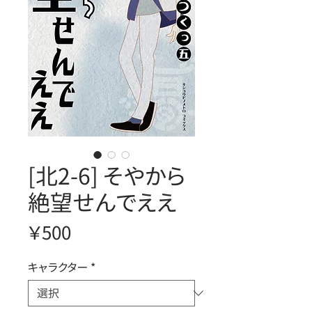
[北2-6] そやから
絶望せんでええ
価
￥500
格
キャラクター
*