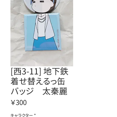
[西3-11] 地下鉄
着せ替えるっ缶
バッジ 太秦麗
価
￥300
格
キャラクター
*