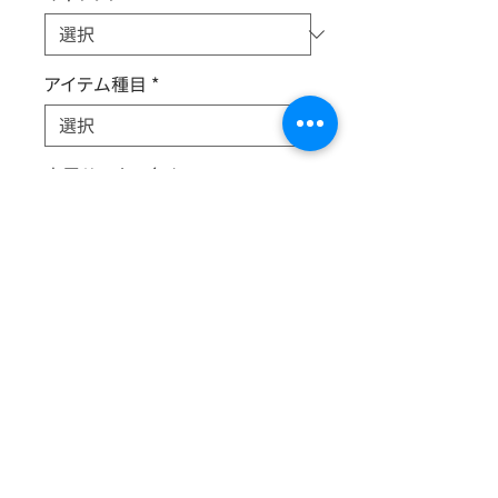
アイテム種目
*
出展サークル名
*
新旧
*
Aパーツ（頭）とBパーツ（胴体）を組み
替えて、君の好きなキャラクターに色
んな格好をさせよう。前回販売した太
秦萌、松賀咲、小野ミサとも組み合わ
せ可能。遊び方は無限大（遊び手次
第）。