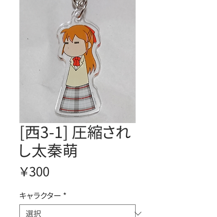
[西3-1] 圧縮され
し太秦萌
価
￥300
格
キャラクター
*