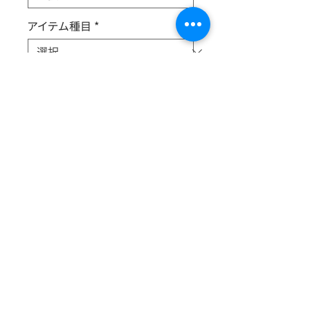
アイテム種目
*
出展サークル名
*
新旧
*
全長50mmのアクリル板に圧縮されて
しまった太秦萌。かわいそうに。
© 2025 ちかつくっ実行委員会