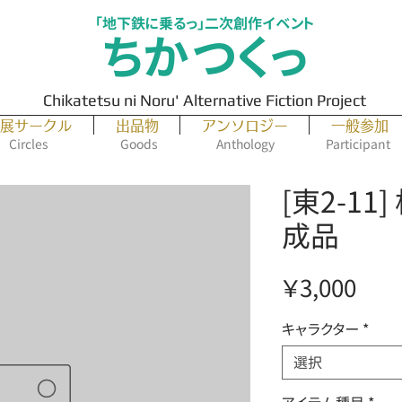
「地下鉄に乗るっ」二次創作イベント
ちかつくっ
Chikatetsu ni Noru' Alternative Fiction Project
展サークル
出品物
アンソロジー
一般参加
Circles
Goods
Anthology
Participant
[東2-1
成品
価
￥3,000
格
キャラクター
*
選択