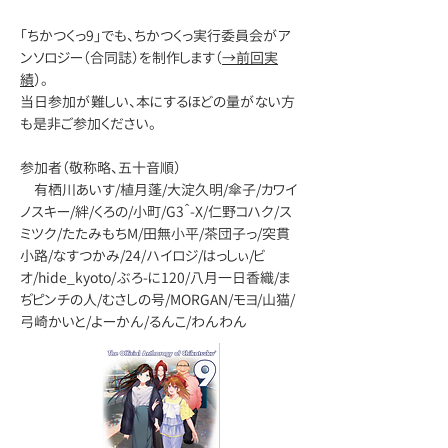
「ちかつくっ9」でも、ちかつくっ実行委員会がア
ンソロジー（合同誌）を制作します（
→前回実
績
）。
当日参加が難しい、本にするほどの量がない方
も是非ご参加ください。
参加者（敬称略、五十音順）
有栖川あいす/植月蓬/大淀久明/傘子/カワイ
ノスキー/絆/くろの/小町/G3＾-X/仁野コハク/ス
ミツク/たたみもちM/田無小平/茶団子っ/突貫
小路/なすつかみ/24/ハイロジ/はっしぃ/ビ
オ/hide_kyoto/ぶろ-に120/八月一日香織/ま
ぢピンチの人/むさしの号/MORGAN/モヨ/山猫/
弓崎かいと/よーかん/るんこ/わんわん