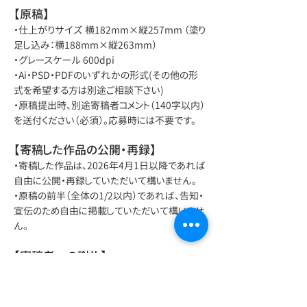
【原稿】
・仕上がりサイズ 横182mm×縦257mm （塗り
足し込み：横188mm×縦263mm）
・グレースケール 600dpi
・Ai・PSD・PDFのいずれかの形式(その他の形
式を希望する方は別途ご相談下さい)
・原稿提出時、別途寄稿者コメント（140字以内）
を送付ください（必須）。応募時には不要です。
【寄稿した作品の公開・再録】
・寄稿した作品は、2026年4月1日以降であれば
自由に公開・再録していただいて構いません。
・原稿の前半（全体の1/2以内）であれば、告知・
宣伝のため自由に掲載していただいて構いませ
ん。
【寄稿者への謝礼】
・制作した冊子を1冊贈呈します。
当日受取、もしくは後日郵送（送料は実行委
員会が負担します）が選択できます。