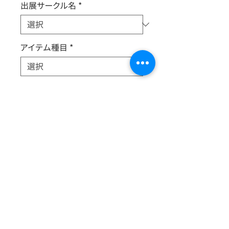
出展サークル名
*
アイテム種目
*
キャラクター
*
新旧
*
ちかつくっ実行委員会が主催、製作し
たアンソロジー本です。
総勢32名が参加した72ページの豪華
な冊子となっています。
イベントの記念にぜひお買い求めくだ